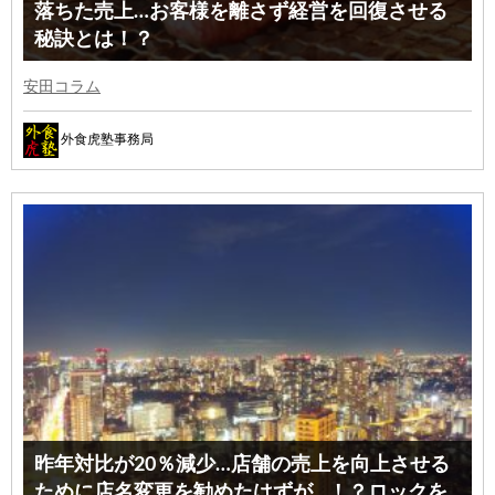
落ちた売上…お客様を離さず経営を回復させる
秘訣とは！？
安田コラム
外食虎塾事務局
昨年対比が20％減少…店舗の売上を向上させる
ために店名変更を勧めたはずが…！？ロックを