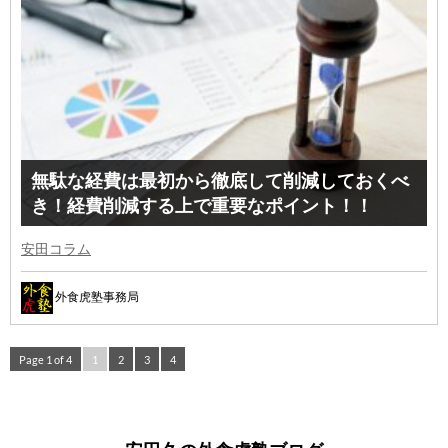
無駄な経費は最初から徹底して削減しておくべ
き！経費削減する上で重要なポイント！！
安田コラム
外食虎塾事務局
Page 1 of 4
1
2
3
4