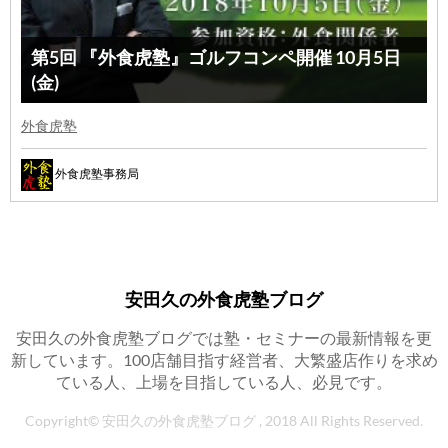
第5回 『外食虎塾』ゴルフコンペ開催 10月5日
(金)
外食虎塾
外食虎塾事務局
安田久の外食虎塾ブログ
安田久の外食虎塾ブログでは塾・セミナーの最新情報を更
新しています。100店舗目指す経営者、大繁盛店作りを求め
ている人、上場を目指している人、必見です。
Copyright© 安田久の外食虎塾ブログ , 2018 All Rights Reserved.