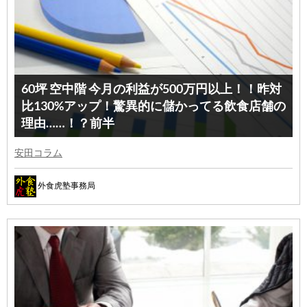
60坪 空中階 今月の利益が500万円以上！！昨対
比130%アップ！驚異的に儲かってる飲食店舗の
理由……！？前半
安田コラム
外食虎塾事務局