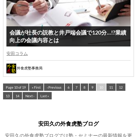
会議が社長の説教と井戸端会議で120分…!?業績
向上の会議内容とは
安田コラム
外食虎塾事務局
Page 10 of 19
« First
‹ Previous
6
7
8
9
10
11
12
13
14
Next ›
Last »
安田久の外食虎塾ブログ
安田久の外食虎塾ブログでは塾・セミナーの最新情報を更