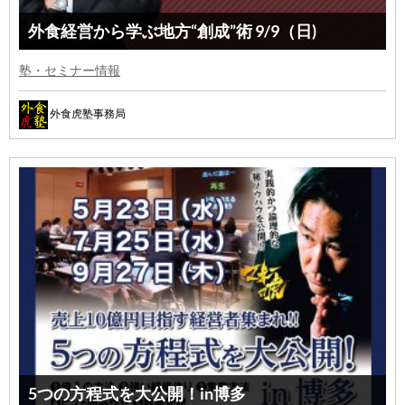
外食経営から学ぶ地方“創成”術 9/9（日)
塾・セミナー情報
外食虎塾事務局
5つの方程式を大公開！in博多