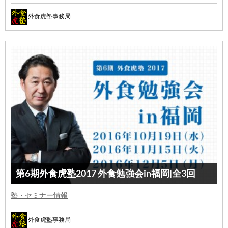
外食虎塾事務局
第6期外食虎塾2017 外食勉強会in福岡|全3回
塾・セミナー情報
外食虎塾事務局